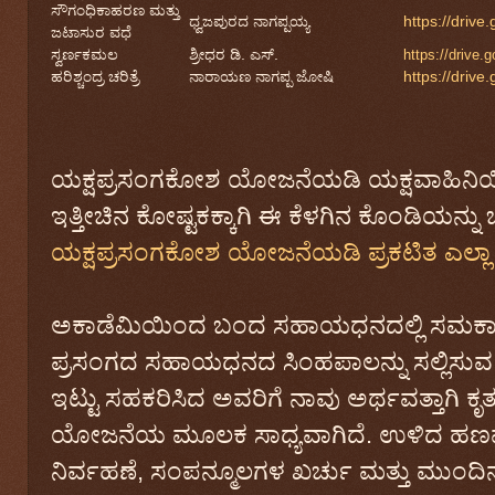
ಸೌಗಂಧಿಕಾಹರಣ ಮತ್ತು
ಧ್ವಜಪುರದ ನಾಗಪ್ಪಯ್ಯ
https://dri
ಜಟಾಸುರ ವಧೆ
ಸ್ವರ್ಣಕಮಲ
ಶ್ರೀಧರ ಡಿ. ಎಸ್.
https://driv
ಹರಿಶ್ಚಂದ್ರ ಚರಿತ್ರೆ
ನಾರಾಯಣ ನಾಗಪ್ಪ ಜೋಷಿ
https://dri
ಯಕ್ಷಪ್ರಸಂಗಕೋಶ ಯೋಜನೆಯಡಿ ಯಕ್ಷವಾಹಿನಿಯಿಂದ 
ಇತ್ತೀಚಿನ ಕೋಷ್ಟಕಕ್ಕಾಗಿ ಈ ಕೆಳಗಿನ ಕೊಂಡಿಯನ್ನು ಒತ
ಯಕ್ಷಪ್ರಸಂಗಕೋಶ ಯೋಜನೆಯಡಿ ಪ್ರಕಟಿತ ಎಲ್ಲಾ
ಅಕಾಡೆಮಿಯಿಂದ ಬಂದ ಸಹಾಯಧನದಲ್ಲಿ ಸಮಕಾಲ
ಪ್ರಸಂಗದ ಸಹಾಯಧನದ ಸಿಂಹಪಾಲನ್ನು ಸಲ್ಲಿಸುವ 
ಇಟ್ಟು ಸಹಕರಿಸಿದ ಅವರಿಗೆ ನಾವು ಅರ್ಥವತ್ತಾಗಿ ಕೃ
ಯೋಜನೆಯ ಮೂಲಕ ಸಾಧ್ಯವಾಗಿದೆ. ಉಳಿದ ಹಣವನ್
ನಿರ್ವಹಣೆ, ಸಂಪನ್ಮೂಲಗಳ ಖರ್ಚು ಮತ್ತು ಮುಂದ