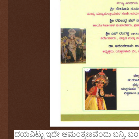
ದಯವಿಟ್ಟು ಇದೇ ಆಮಂತ್ರಣವೆಂದು ಬನ್ನಿ, ಬಂ