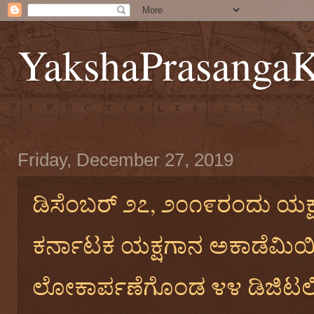
YakshaPrasanga
Friday, December 27, 2019
ಡಿಸೆಂಬರ್‌ ೨೭, ೨೦೧೯ರಂದು ಯಕ
ಕರ್ನಾಟಕ ಯಕ್ಷಗಾನ ಅಕಾಡೆಮಿ
ಲೋಕಾರ್ಪಣೆಗೊಂಡ ೪೪ ಡಿಜಿಟಲ