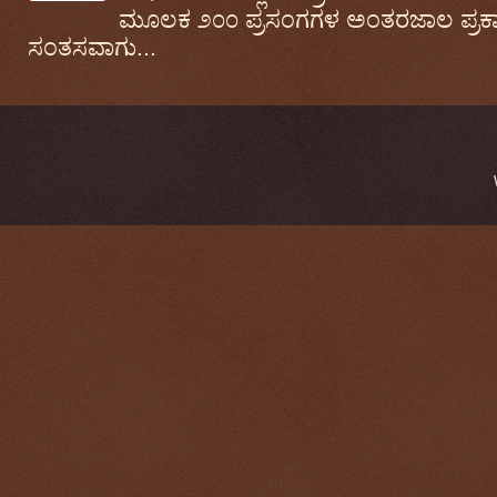
ಮೂಲಕ ೨೦೦ ಪ್ರಸಂಗಗಳ ಅಂತರಜಾಲ ಪ್ರಕಾಶ
ಸಂತಸವಾಗು...