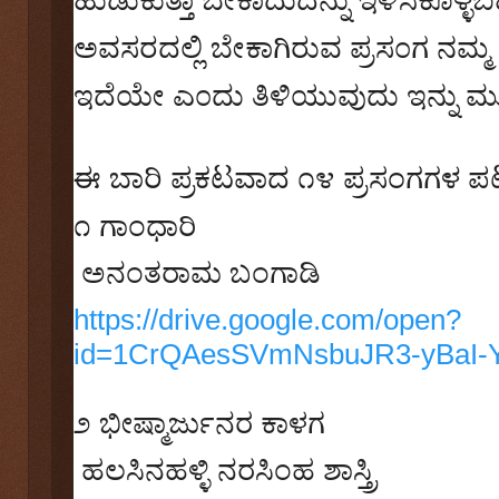
ಅವಸರದಲ್ಲಿ ಬೇಕಾಗಿರುವ ಪ್ರಸ೦ಗ ನಮ್ಮ
ಇದೆಯೇ ಎ೦ದು ತಿಳಿಯುವುದು ಇನ್ನು ಮು
ಈ ಬಾರಿ ಪ್ರಕಟವಾದ ೧೪ ಪ್ರಸಂಗಗಳ ಪಟ್ಟ
೧
ಗಾಂಧಾರಿ
ಅನಂತರಾಮ ಬಂಗಾಡಿ
https://drive.google.com/open?
id=1CrQAesSVmNsbuJR3-yBaI-
೨
ಭೀಷ್ಮಾರ್ಜುನರ ಕಾಳಗ
ಹಲಸಿನಹಳ್ಳಿ ನರಸಿಂಹ ಶಾಸ್ತ್ರಿ