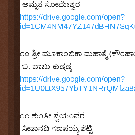
ಅಮೃತ ಸೋಮೇಶ್ವರ
https://drive.google.com/open?
id=1CM4NM47YZ147dBHN7SqKu
೧೦
ಶ್ರೀ ಮೂಕಾಂಬಿಕಾ ಮಹಾತ್ಮೆ (ಕೌಂಹಾ
ಬಿ. ಬಾಬು ಕುಡ್ತಡ್ಕ
https://drive.google.com/open?
id=1U0LtX957YbTY1NRrQMfza8
೧೧
ಕುಂತೀ ಸ್ವಯಂವರ
ಸೀತಾನದಿ ಗಣಪಯ್ಯ ಶೆಟ್ಟಿ