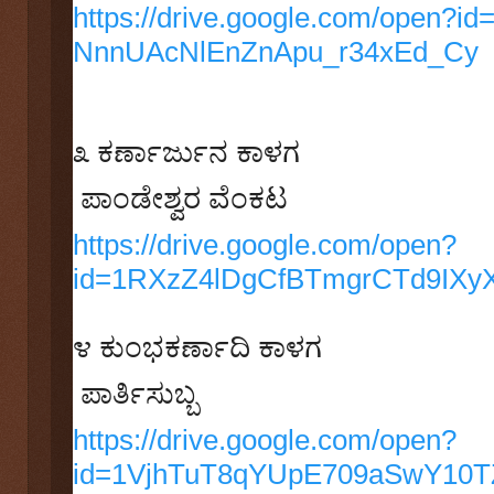
https://drive.google.com/open?i
NnnUAcNlEnZnApu_r34xEd_Cy
೩
ಕರ್ಣಾರ್ಜುನ ಕಾಳಗ
ಪಾಂಡೇಶ್ವರ ವೆಂಕಟ
https://drive.google.com/open?
id=1RXzZ4lDgCfBTmgrCTd9IX
೪
ಕುಂಭಕರ್ಣಾದಿ ಕಾಳಗ
ಪಾರ್ತಿಸುಬ್ಬ
https://drive.google.com/open?
id=1VjhTuT8qYUpE709aSwY10T