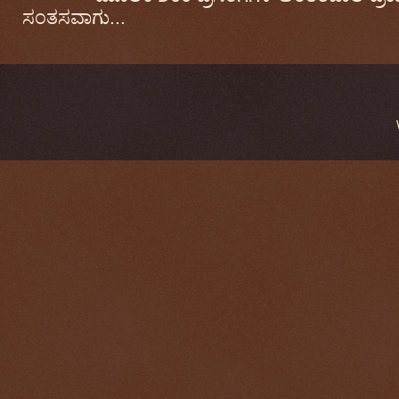
ಸಂತಸವಾಗು...