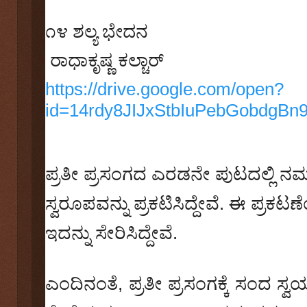
೧೪
ಶಲ್ಯ ಭೇದನ
ರಾಧಾಕೃಷ್ಣ ಕಲ್ಚಾರ್‌
https://drive.google.com/open?
id=14rdy8JIJxStbIuPebGobdgBn
ಪ್ರತೀ ಪ್ರಸಂಗದ ಎರಡನೇ ಪುಟದಲ್ಲಿ ನ
ಸ್ವರೂಪವನ್ನು ಪ್ರಕಟಿಸಿದ್ದೇವೆ. ಈ ಪ್ರಕ
ಇದನ್ನು ಸೇರಿಸಿದ್ದೇವೆ.
ಎಂದಿನಂತೆ, ಪ್ರತೀ ಪ್ರಸಂಗಕ್ಕೆ ಸಂದ 