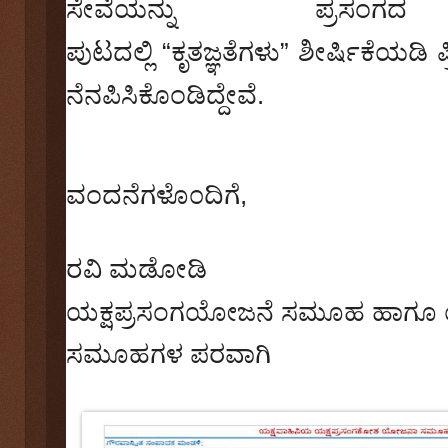
ಸೇವೆಯನ್ನು ಪ್ರಸಂ
ಪುಟದಲ್ಲಿ
“
ಕೃತಜ್ಞತೆಗಳು
”
ಶೀರ್ಷಿಕೆಯಡಿ 
ನೆನಪಿಸಿಕೊಂಡಿದ್ದೇವೆ.
ವಂದನೆಗಳೊ೦ದಿಗೆ
,
ರವಿ ಮಡೋಡಿ
ಯಕ್ಷಪ್ರಸಂಗಯೋಜನೆ ಸಮೂಹ ಹಾಗೂ ಯಕ್ಷ
ಸಮೂಹಗಳ ಪರವಾಗಿ