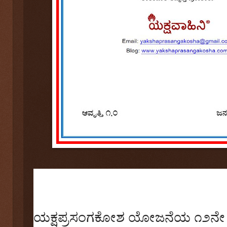
ಯಕ್ಷಪ್ರಸಂಗಕೋಶ ಯೋಜನೆಯ ೧೨ನೇ ಹ