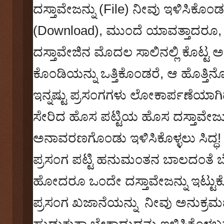
ದಸ್ತಾವೇಜನ್ನು (
File
) ನೀವು ಇಳಿಸಿಕೊ೦ಡ
(
Download),
ಮು೦ದೆ ಯಾವತ್ತಾದರೂ
ದಸ್ತಾವೇಜಿನ ಮೊದಲ ಸಾಲಿನಲ್ಲಿ ಕೊಟ್ಟ
ಕೊ೦ಡಿಯನ್ನು ಒತ್ತಿಕೊ೦ಡರೆ
,
ಆ ಹೊತ್ತಿನ
ಇನ್ನಷ್ಟು ಪ್ರಸ೦ಗಗಳು ಲೋಕಾರ್ಪಣೆಯಾಗಿದ
ಸೇರಿದ ಹೊಸ ಪಟ್ಟಿಯ ಹೊಸ ದಸ್ತಾವೇಜು
ಅನಾವರಣಗೊ೦ಡು ಇಳಿಸಿಕೊಳ್ಳಲು ಸಿದ್ಧ!
ಪ್ರಸ೦ಗ ಪಟ್ಟಿ ಹನುಮ೦ತನ ಬಾಲದ೦ತೆ ಬೆ
ಹೋದರೂ ಒ೦ದೇ ದಸ್ತಾವೇಜನ್ನು ಇಟ್ಟುಕ
ಪ್ರಸ೦ಗ ಖಜಾನೆಯನ್ನು ನೀವು ಅನುಕ್ರಮಣ
ಹುಡುಕುತ್ತಾ ಬೇಕಾದುದನ್ನು ಇಳಿಸಿಕೊಳ್ಳ