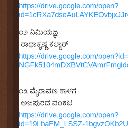
https://drive.google.com/open?
id=1cRXa7dseAuLAYKEOvbjxJJr
೧೨
ನಿಮಿಯಜ್ಞ
ರಾಧಾಕೃಷ್ಣ ಕಲ್ಚಾರ್‌
https://drive.google.com/open?id
NGFk5104mDXBVtCVAmrFmgid
೧೩
ಮೈರಾವಣ ಕಾಳಗ
ಅಜಪುರದ ವಂಕಟ
https://drive.google.com/open?
id=19LbaEM_LSSZ-1bgvzOKb2U