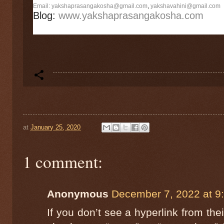
Email:
yakshaprasangakosha@
gmail.co
m
,
yakshavahini@
gmail.co
m
Blog:
www.yakshaprasangakosha.com
at
January 25, 2020
1 comment:
Anonymous
December 7, 2022 at 9
If you don’t see a hyperlink from the