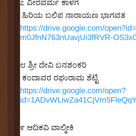
೭
ವೀರವರ್ಮ ಕಾಳಗ
ಹಿರಿಯ ಬಲಿಪ ನಾರಾಯಣ ಭಾಗವತ
https://drive.google.com/open?id
m0JfnN763nUavjUi3fRVR-OS3x0
೮
ಶ್ರೀ ದೇವಿ ಬನಶಂಕರಿ
ಕಂದಾವರ ರಘುರಾಮ ಶೆಟ್ಟಿ
https://drive.google.com/open?
id=1ADvWLiwZa41CjVm5FleQq
೯
ಆದಿಕವಿ ವಾಲ್ಮೀಕಿ